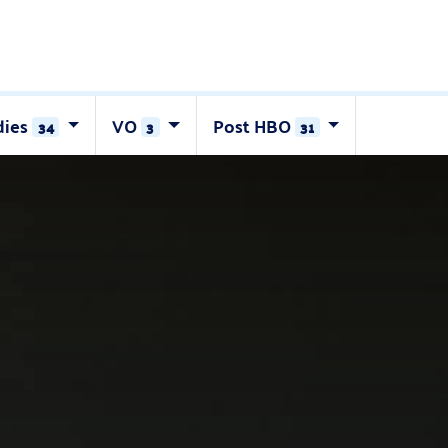
dies
VO
Post HBO
34
3
31