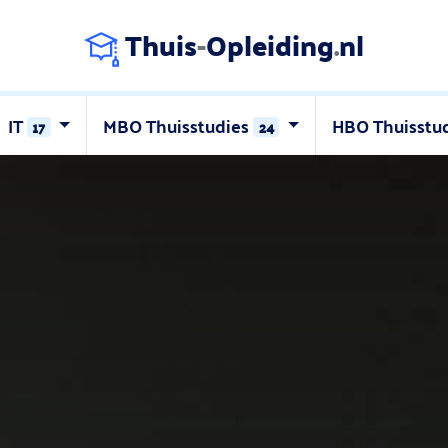
Thuis
-
Opleiding
.
nl
IT
MBO Thuisstudies
HBO Thuisstu
17
24