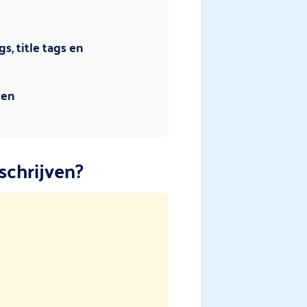
s, title tags en
wen
schrijven?