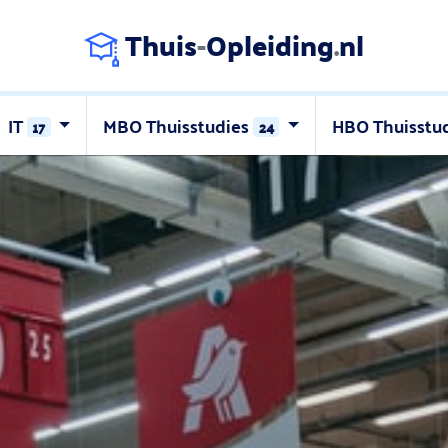
Thuis
-
Opleiding
.
nl
IT
MBO Thuisstudies
HBO Thuisstu
17
24