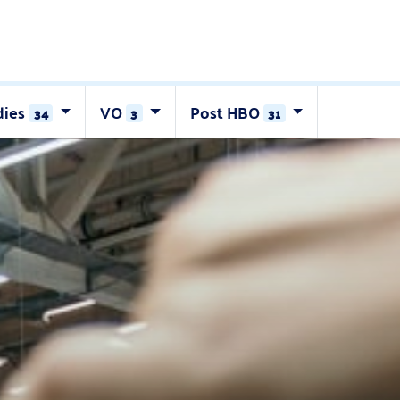
dies
VO
Post HBO
34
3
31