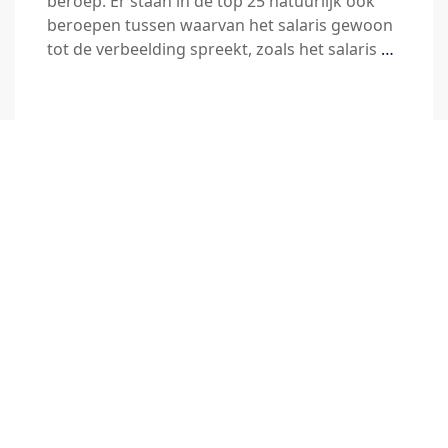
beroep. Er staan in de top 25 natuurlijk ook
beroepen tussen waarvan het salaris gewoon
tot de verbeelding spreekt, zoals het salaris
…
Lees artikel