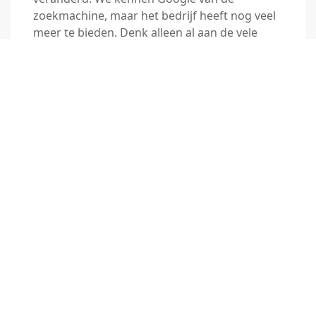
zoekmachine, maar het bedrijf heeft nog veel
meer te bieden. Denk alleen al aan de vele
applicaties en programma’s die door Google
zijn ontwikkeld. Wat is Google precies en
welke Google trainingen kun je volgen?
Ontdek het in deze blog. Google zoekmachine
De
…
Lees artikel