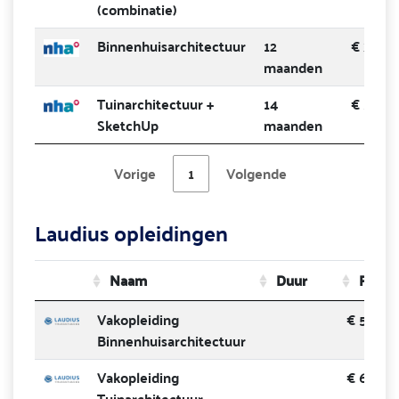
(combinatie)
Binnenhuisarchitectuur
12
€ 379
maanden
Tuinarchitectuur +
14
€ 599
SketchUp
maanden
Vorige
1
Volgende
Laudius opleidingen
Naam
Duur
Prijs
Vakopleiding
€ 519.0
Binnenhuisarchitectuur
Vakopleiding
€ 679.0
Tuinarchitectuur